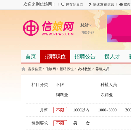
欢迎来到信娘网！
保存到桌面
快速发布信息
修改
总站
切换分站
首页
招聘职位
招聘公告
搜人才
当前位置：
信娘网
>
招聘职位
>
农林牧渔
>
养殖人员
栏目分类：
不限
种植人员
饲料业
农药业
月薪：
不限
1000以内
1000~3000
30
性别要求：
不限
男
女