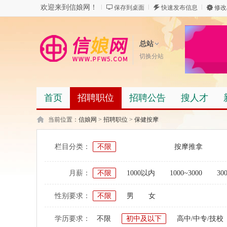
欢迎来到信娘网！
保存到桌面
快速发布信息
修改
总站
切换分站
首页
招聘职位
招聘公告
搜人才
当前位置：
信娘网
>
招聘职位
>
保健按摩
栏目分类：
不限
按摩推拿
月薪：
不限
1000以内
1000~3000
30
性别要求：
不限
男
女
学历要求：
不限
初中及以下
高中/中专/技校