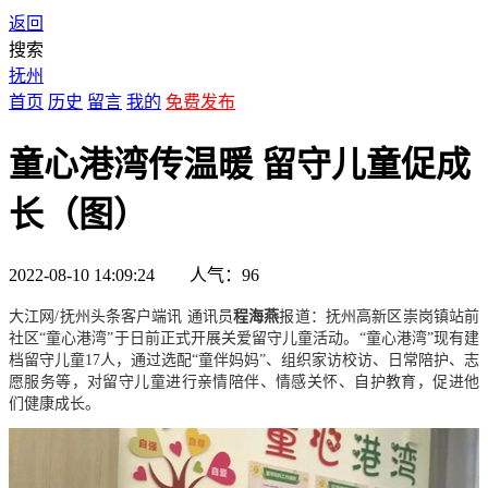
返回
搜索
抚州
首页
历史
留言
我的
免费发布
童心港湾传温暖 留守儿童促成
长（图）
2022-08-10 14:09:24 人气：96
大江网/抚州头条客户端讯 通讯员
程海燕
报道：抚州高新区崇岗镇站前
社区“童心港湾”于日前正式开展关爱留守儿童活动。“童心港湾”现有建
档留守儿童17人，通过选配“童伴妈妈”、组织家访校访、日常陪护、志
愿服务等，对留守儿童进行亲情陪伴、情感关怀、自护教育，促进他
们健康成长。