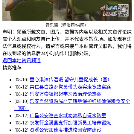
音乐课（程海燕/供图）
声明：频道所载文章、图片、数据等内容以及相关文章评论纯
属个人观点和网友自行上传，并不代表本站立场。如发现有违
法信息或侵权行为，请留言或直接与本站管理员联系，我们将
在收到您的信息后24小时内作出删除处理。
返回本地资讯频道
精彩推荐
[08-10]
童心港湾传温暖 留守儿童促成长（图）
[08-12]
崇仁县白路乡党员带头走实走宽致富路
[08-12]
乐安万崇镇掀起学习政治理论热潮
[08-10]
乐安自然资源局严守耕地保护红线确保粮食安全
（图）
[08-12]
广昌公安巡查水域劝离私自玩水孩童
[08-12]
农发行金溪县支行加强新员工培养锻炼
[08-12]
资溪公安加速度推进校园安防建设