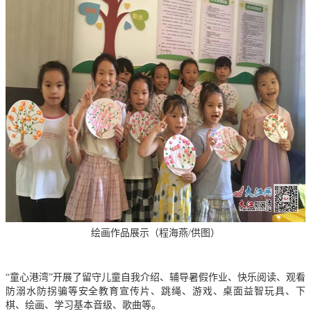
绘画作品展示（程海燕/供图）
“童心港湾”开展了留守儿童自我介绍、辅导暑假作业、快乐阅读、观看
防溺水防拐骗等安全教育宣传片、跳绳、游戏、桌面益智玩具、下
棋、绘画、学习基本音级、歌曲等。