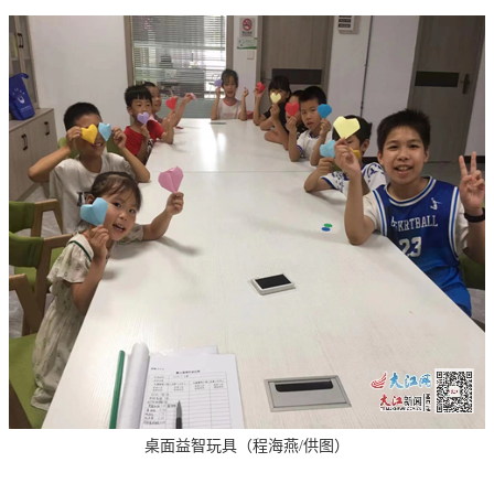
桌面益智玩具（程海燕/供图）